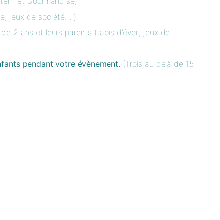
tern
et
Gourmandise
)
e, jeux de société… )
e 2 ans et leurs parents (tapis d’éveil, jeux de
nfants pendant votre évènement.
(Trois au delà de 15