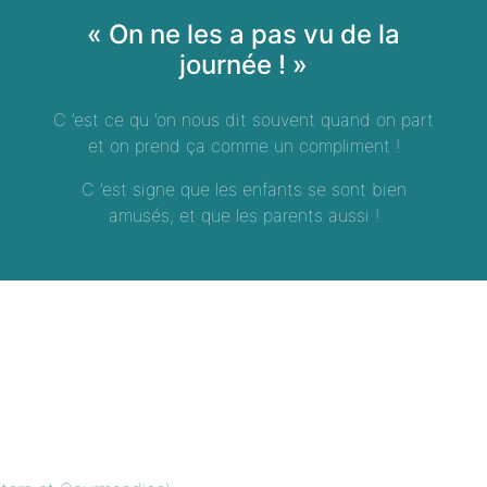
« On ne les a pas vu de la
journée ! »
C ’est ce qu ’on nous dit souvent quand on part
et on prend ça comme un compliment !
C ’est signe que les enfants se sont bien
amusés, et que les parents aussi !