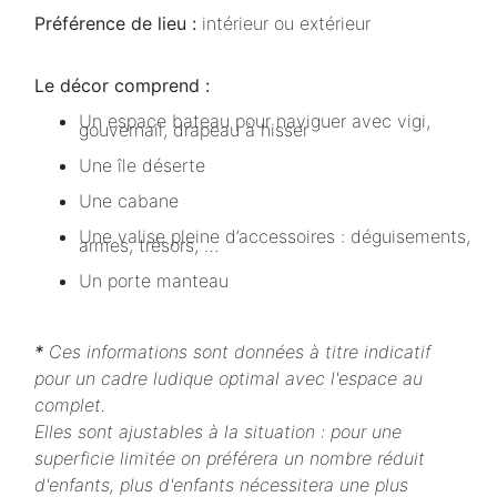
Préférence de lieu :
intérieur ou extérieur
Le décor comprend :
Un espace bateau pour naviguer avec vigi,
gouvernail, drapeau à hisser
Une île déserte
Une cabane
Une valise pleine d’accessoires : déguisements,
armes, trésors, …
Un porte manteau
*
Ces informations sont données à titre indicatif
pour un cadre ludique optimal avec l'espace au
complet.
Elles sont ajustables à la situation : pour une
superficie limitée on préférera un nombre réduit
d'enfants, plus d'enfants nécessitera une plus